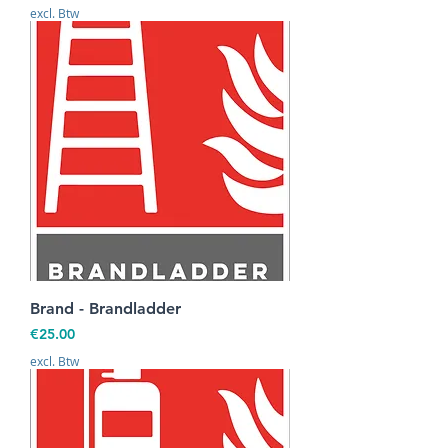
excl. Btw
Brand - Brandladder
Prijs
€25.00
excl. Btw