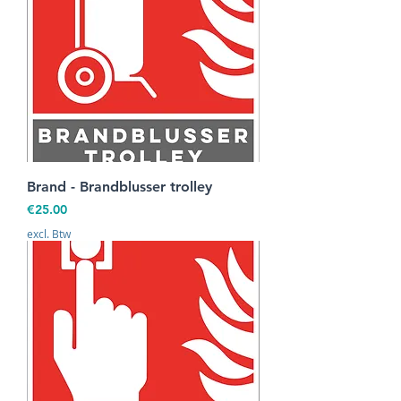
Brand - Brandblusser trolley
Prijs
€25.00
excl. Btw